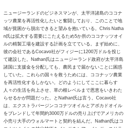
ニュージーランドのビジネスマンが、太平洋諸島のココナ
ッツ農業を再活性化したいと奮闘しており、このことで地
域が貧困から脱出できると望みを抱いている。Chris Natha
n氏は拡大する需要にこたえるため5か所のココナッツオイ
ルの精製工場を建設する計画を立てている。まず始めに、
彼の会社であるCocavo社がフィジーに1200万ドルを投じ
て建設した。Nathan氏はニュージーランド政府が太平洋島
諸国に支援金を分配しても、農民まで届かないことに困惑
していた。これらの国々を救うためには、ココナッツ農業
を再活性化するしかない。どのようにしてここに暮らす
人々の生活を向上させ、草の根レベルまで恩恵をいきわた
らせるかが問題だった。とNathan氏は言う。Cocavo社
は、エクストラバージンココナツオイルとアボカドオイル
をブレンドして年間約3000万ドルの売り上げでアメリカの
小売り大手のウォルマートと契約を結んだ。Nathan氏はコ