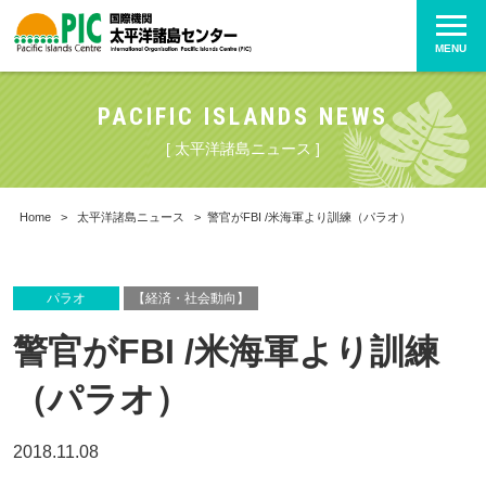
MENU
PACIFIC ISLANDS NEWS
[ 太平洋諸島ニュース ]
Home
>
太平洋諸島ニュース
>
警官がFBI /米海軍より訓練（パラオ）
パラオ
【経済・社会動向】
警官がFBI /米海軍より訓練
（パラオ）
2018.11.08