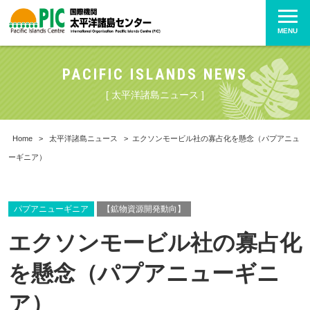
MENU
PACIFIC ISLANDS NEWS
[ 太平洋諸島ニュース ]
Home
>
太平洋諸島ニュース
>
エクソンモービル社の寡占化を懸念（パプアニュ
ーギニア）
パプアニューギニア
【鉱物資源開発動向】
エクソンモービル社の寡占化
を懸念（パプアニューギニ
ア）