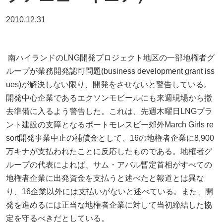
2010.12.31
南ハイランドのLNG開発プロジェクト地区の一部地権者グ
ループが業務開発認可問題(business development grant iss
ues)が解決しない限り、開発をさせないと警告している。
開発中心企業であるエクソンモビールにも来週現場から撤
去準備に入るよう警告した。これは、先週木曜日LNGプラ
ント建設の支障となるポートモレスビー郊外March Girls re
sort開発事業中止の補償金として、16の地権者企業に8,900
万キナが支払われたことに反応したものである。地権者グ
ループの代表によれば、サム・アバル暫定首相がすべての
地権者企業に出発資金を支払うと述べたと報道とは異な
り、16企業以外には支払いがないと述べている。また、開
発を進めるには正当な地権者企業に対して当初締結した協
定を守るべきだとしている。