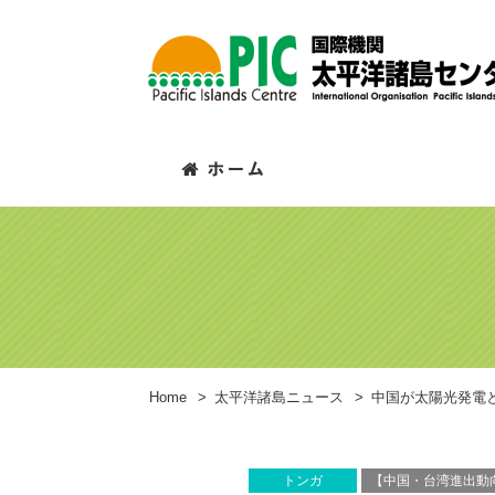
Home
>
太平洋諸島ニュース
>
中国が太陽光発電
トンガ
【中国・台湾進出動