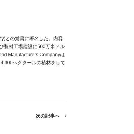
pany)との覚書に署名した。内容
万米ドルおよび製材工場建設に500万米ドル
ufacturers Companyは
14,400ヘクタールの植林をして
次の記事へ