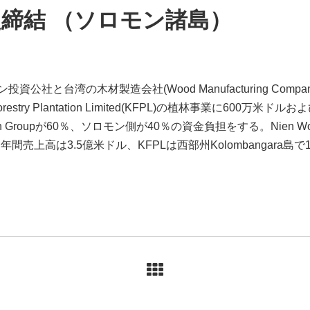
締結 （ソロモン諸島）
資公社と台湾の木材製造会社(Wood Manufacturing Com
Forestry Plantation Limited(KFPL)の植林事業に600
oupが60％、ソロモン側が40％の資金負担をする。Nien Wood Man
売上高は3.5億米ドル、KFPLは西部州Kolombangara島で