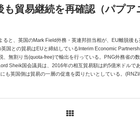
後も貿易継続を再確認（パプア
 PNG誌によると、英国のMark Field外務・英連邦担当相が、EU
貿易はEUと締結しているInterim Economic Partnersh
、無割り当(quota-free)で輸出を行っている。PNG外務省
Lord Sheik国会議員は、2016年の相互貿易額は約5億米ド
英国側は貿易の一層の促進を図りたいとしている。(RNZI/ May