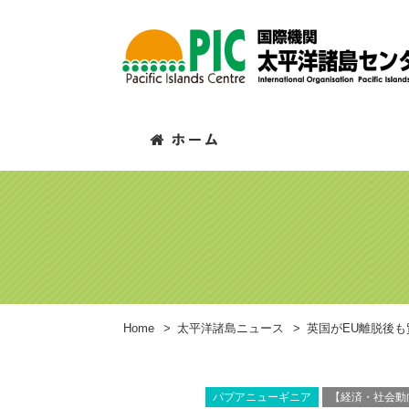
Home
>
太平洋諸島ニュース
>
英国がEU離脱後
パプアニューギニア
【経済・社会動