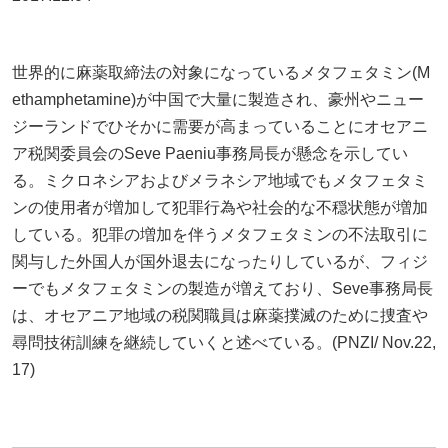
世界的に麻薬取締法の対象になっているメタフェタミン(M
ethamphetamine)が中国で大量に製造され、豪州やニュー
ジーランドでひそかに需要が高まっていることにオセアニ
ア税関委員会のSeve Paeniu事務局長が懸念を示してい
る。ミクロネシアおよびメラネシア地域でもメタフェタミ
ンの使用者が増加して犯罪行為や社会的な不穏状態が増加
している。犯罪の増加を伴うメタフェタミンの不法取引に
関与した外国人が国外退去になったりしているが、フィジ
ーでもメタフェタミンの製造が増えており、Seve事務局長
は、オセアニア地域の税関職員は麻薬撲滅のために捜査や
尋問技術訓練を継続していくと述べている。(PNZI/ Nov.22,
17)