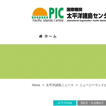
Home
>
太平洋諸島ニュース
>
ニュージーランド
太平洋地域
【経済・社会動向】