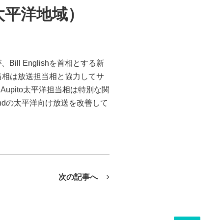
太平洋地域）
l Englishを首相とする新
洋担当相は放送担当相と協力してサ
pito太平洋担当相は特別な関
alandの太平洋向け放送を改善して
次の記事へ