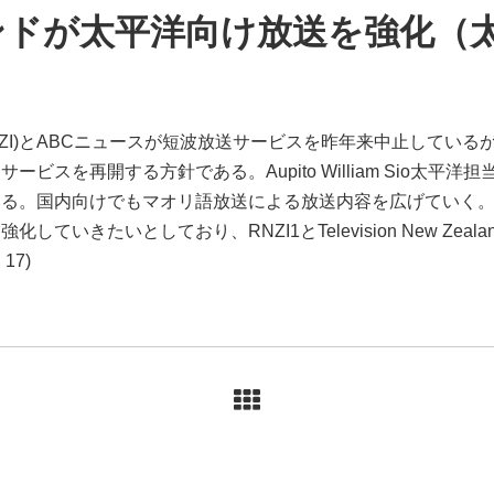
ンドが太平洋向け放送を強化（
I)とABCニュースが短波放送サービスを昨年来中止しているが、Bil
ビスを再開する方針である。Aupito William Sio太平
る。国内向けでもマオリ語放送による放送内容を広げていく。Au
ていきたいとしており、RNZI1とTelevision New Ze
17)