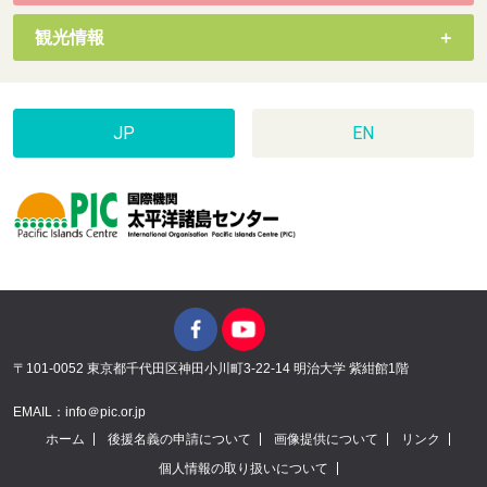
観光情報
JP
EN
〒101-0052 東京都千代田区神田小川町3-22-14 明治大学 紫紺館1階
EMAIL：info＠pic.or.jp
ホーム
後援名義の申請について
画像提供について
リンク
個人情報の取り扱いについて