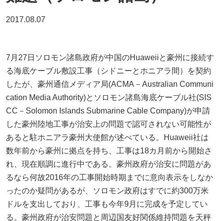
2017.08.07
7月27日ソロモン諸島政府が中国のHuaweiiと豪州に接続す
る海底ケーブル敷設工事（シドニーとホニアラ間）を契約
したが、豪州通信メディア局(ACMA－Australian Communi
cation Media Authority)とソロモン諸島海底ケーブル社(SIS
CC－Solomon Islands Submarine Cable Company)が申請
した豪州陸地工事が治安上の問題で認可されない可能性が
あると駐ホニアラ豪州大使館が述べている。Huaweii社は
数年前から豪州に拠点を持ち、工事は18カ月前から開始さ
れ、現在順調に進行中である。豪州政府が治安に問題があ
るなら何故2016年の工事開始時期までに意向表示をしなか
ったのか疑問があるが、ソロモン政府はすでに約300万米
ドルを支出しており、工事も今年9月に完成を予定してい
る。豪州政府が治安問題と周辺国友好関係維持問題を天秤