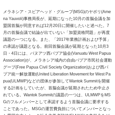
メラネシア・スピアヘッド・グループ(MSG)のヤボリ(Ame
na Yauvoli)事務局長が、延期になった10月の首脳会議を加
盟国首脳が同意すれば12月20日に開催したいと述べた。7
月の首脳会議で結論が出ていない「加盟資格問題」が再度
議題の一つになる。また、「2017年業務計画および予算」
の承認が議題となる。前回首脳会議が延期となった10月3
日・4日には、バヌアツ西パプア協会(Vanuatu West Papua
Association)が、メラネシア域内の自由パプア市民社会運動
グープ(Free Papua Civil Society Organization)および西パ
プア統一解放運動(United Liberation Movement for West Pa
pua(ULMWP)などの団体が参加してWantok Summitを開催
する計画をしていたが、首脳会議が延期されたため中止さ
れている。Wantok Summitの議題の一つは、ULMWPをMS
Gのフルメンバーとして承認するよう首脳会議に要求する
ことであった。MSGの運営費負担についてメンバーとなっ