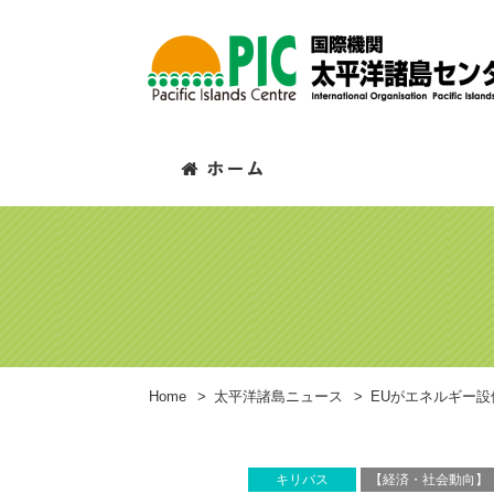
Home
>
太平洋諸島ニュース
>
EUがエネルギー
キリバス
【経済・社会動向】