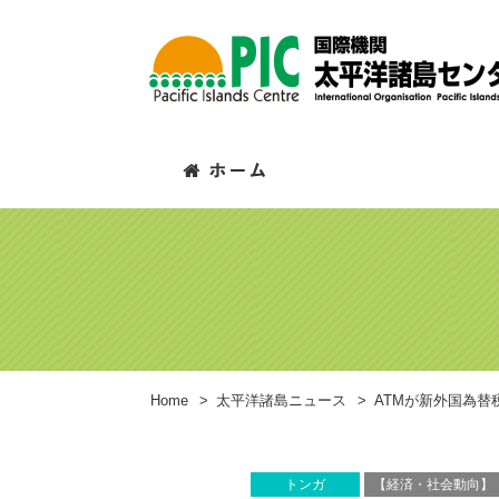
Home
>
太平洋諸島ニュース
>
ATMが新外国為替
トンガ
【経済・社会動向】