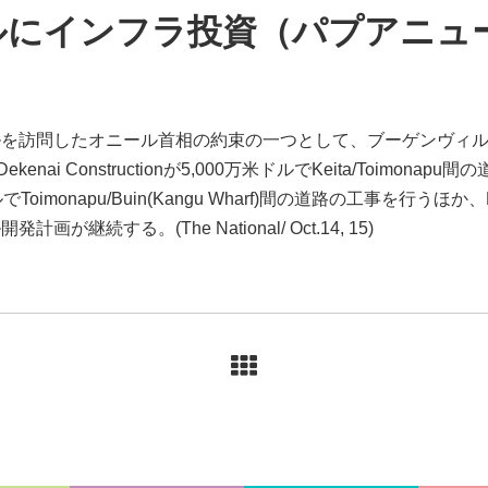
ルにインフラ投資（パプアニュ
を訪問したオニール首相の約束の一つとして、ブーゲンヴィル
ai Constructionが5,000万米ドルでKeita/Toimonapu間の道路、
米ドルでToimonapu/Buin(Kangu Wharf)間の道路の工事を行うほ
継続する。(The National/ Oct.14, 15)