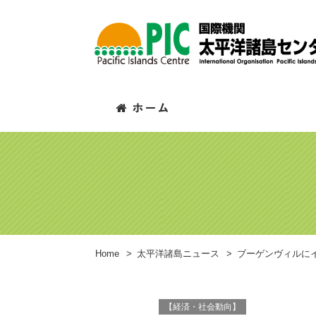
Home
>
太平洋諸島ニュース
>
ブーゲンヴィルに
【経済・社会動向】