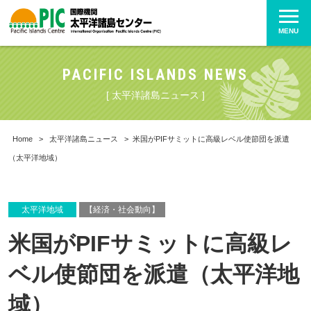
MENU
PACIFIC ISLANDS NEWS
[ 太平洋諸島ニュース ]
Home
>
太平洋諸島ニュース
>
米国がPIFサミットに高級レベル使節団を派遣
（太平洋地域）
太平洋地域
【経済・社会動向】
米国がPIFサミットに高級レ
ベル使節団を派遣（太平洋地
域）