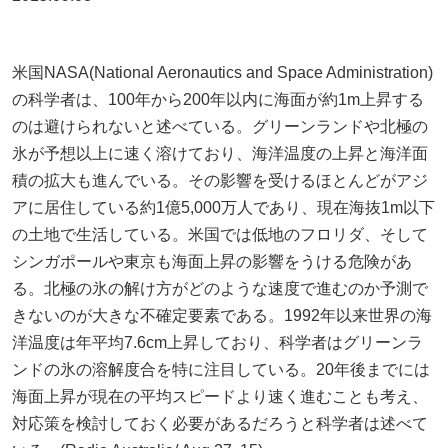
米国NASA(National Aeronautics and Space Administration)
の科学者は、100年から200年以内に海面が約1m上昇する
のは避けられないと述べている。グリーンランドや北極の
氷が予想以上に速く溶けており、海洋温度の上昇と海洋面
積の拡大も進んでいる。その影響を受けるほとんどがアジ
アに居住している約1億5,000万人であり、現在海抜1m以下
の土地で生活している。米国では低地のフロリダ、そして
シンガポールや東京も海面上昇の影響をうける危険があ
る。北極の氷の解け方がどのような速度で進むのか予測で
きないのが大きな不確定要素である。1992年以来世界の海
洋温度は年平均7.6cm上昇しており、科学者はグリーンラ
ンドの氷の溶解度合を特に注目している。20年後までには
海面上昇が現在の平均スピードより速く進むことも考え、
対応策を検討しておく必要があるだろうと科学者は述べて