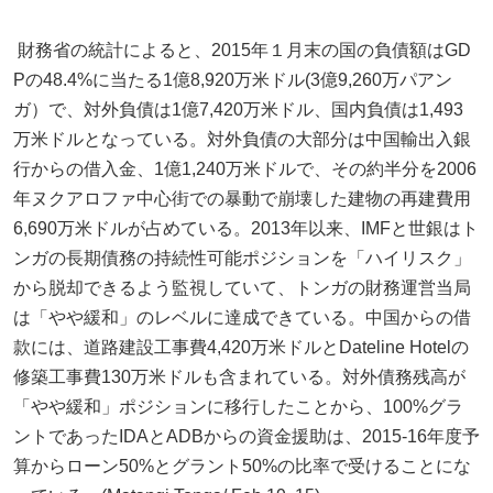
財務省の統計によると、2015年１月末の国の負債額はGD
Pの48.4%に当たる1億8,920万米ドル(3億9,260万パアン
ガ）で、対外負債は1億7,420万米ドル、国内負債は1,493
万米ドルとなっている。対外負債の大部分は中国輸出入銀
行からの借入金、1億1,240万米ドルで、その約半分を2006
年ヌクアロファ中心街での暴動で崩壊した建物の再建費用
6,690万米ドルが占めている。2013年以来、IMFと世銀はト
ンガの長期債務の持続性可能ポジションを「ハイリスク」
から脱却できるよう監視していて、トンガの財務運営当局
は「やや緩和」のレベルに達成できている。中国からの借
款には、道路建設工事費4,420万米ドルとDateline Hotelの
修築工事費130万米ドルも含まれている。対外債務残高が
「やや緩和」ポジションに移行したことから、100%グラ
ントであったIDAとADBからの資金援助は、2015‐16年度予
算からローン50%とグラント50%の比率で受けることにな