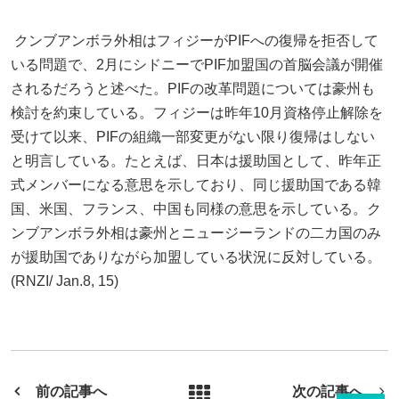
クンブアンボラ外相はフィジーがPIFへの復帰を拒否して
いる問題で、2月にシドニーでPIF加盟国の首脳会議が開催
されるだろうと述べた。PIFの改革問題については豪州も
検討を約束している。フィジーは昨年10月資格停止解除を
受けて以来、PIFの組織一部変更がない限り復帰はしない
と明言している。たとえば、日本は援助国として、昨年正
式メンバーになる意思を示しており、同じ援助国である韓
国、米国、フランス、中国も同様の意思を示している。ク
ンブアンボラ外相は豪州とニュージーランドの二カ国のみ
が援助国でありながら加盟している状況に反対している。
(RNZI/ Jan.8, 15)
前の記事へ
次の記事へ