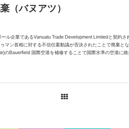
廃棄（バヌアツ）
であるVanuatu Trade Development Limitedと契
トゥマン首相に対する不信任案動議が否決されたことで廃棄と
e)のBauerfield 国際空港を補修することで国際水準の空港に