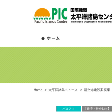
Home
>
太平洋諸島ニュース
>
新空港建設案廃棄
バヌアツ
【経済・社会動向】