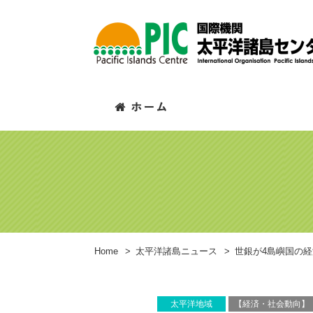
Home
>
太平洋諸島ニュース
>
世銀が4島嶼国の
太平洋地域
【経済・社会動向】