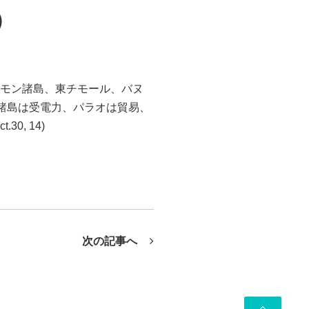
）
ロモン諸島、東チモール、バヌ
諸島は受電力、パラオは貿易、
0, 14)
次の記事へ