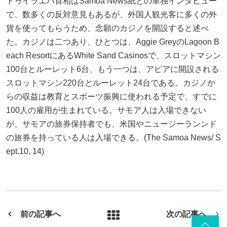
トゥイラエパ首相はSamoa News紙との単独インタビュー
で、数多くの反対意見もあるが、外国人観光客に多くの外
貨を使ってもらうため、念願のカジノを開設すると述べ
た。カジノは二つあり、ひとつは、Aggie GreyのLagoon B
each ResortにあるWhite Sand Casinosで、スロットマシン
100台とルーレット6台、もう一つは、アピアに開設される
スロットマシン220台とルーレット24台である。カジノか
らの収益は教育とスポーツ振興に使われる予定で、すでに
100人の雇用が生まれている。サモア人は入場できない
が、サモアの旅券保持者でも、米国やニュージーランンド
の旅券を持っている人は入場できる。(The Samoa News/ S
ept.10, 14)
前の記事へ
次の記事へ