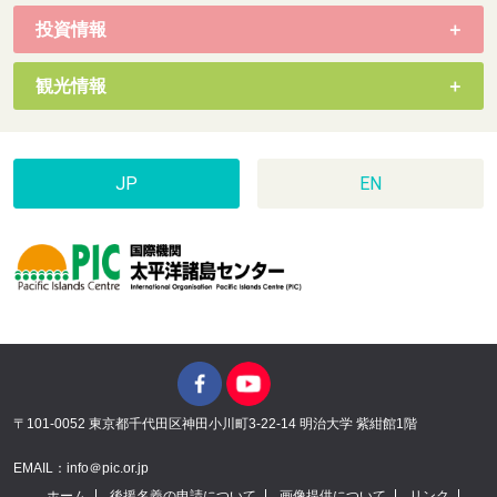
投資情報
観光情報
JP
EN
〒101-0052 東京都千代田区神田小川町3-22-14 明治大学 紫紺館1階
EMAIL：info＠pic.or.jp
ホーム
後援名義の申請について
画像提供について
リンク