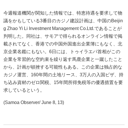
今週報道機関が関知した情報では、特恵待遇を要求して物
議をかもしている3番目のカジノ建設計画は、中国のBeijin
g Zhao Yi Li Investment Management Co.Ltd.であることが
判明した。同社は、サモアで得られるオンライン情報で掲
載されてなく、香港での中国外国進出企業簿にもなく、北
京企業名鑑にもない。6日には、トゥイラエパ首相がこの
企業を常習的な空約束を繰り返す馬鹿企業と一蹴したこと
から、計画が頓挫する可能性もある。この企業は独占的な
カジノ運営、160年間の土地リース、3万人の入国ビザ、持
ち込み資材のゼロ関税、15年間所得免税等の優遇措置を要
求しているという。
(Samoa Observer/ June 8, 13)