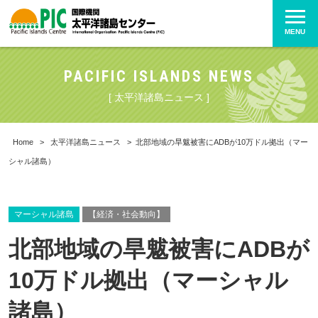
MENU
PACIFIC ISLANDS NEWS
[ 太平洋諸島ニュース ]
Home
>
太平洋諸島ニュース
>
北部地域の旱魃被害にADBが10万ドル拠出（マー
シャル諸島）
マーシャル諸島
【経済・社会動向】
北部地域の旱魃被害にADBが
10万ドル拠出（マーシャル
諸島）