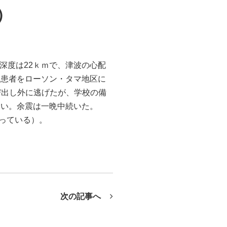
）
の深度は22ｋｍで、津波の心配
院患者をローソン・タマ地区に
飛び出し外に逃げたが、学校の備
ない。余震は一晩中続いた。
失っている）。
次の記事へ