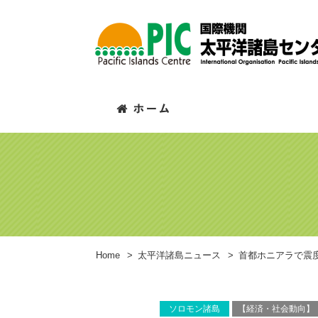
Home
>
太平洋諸島ニュース
>
首都ホニアラで震度
ソロモン諸島
【経済・社会動向】