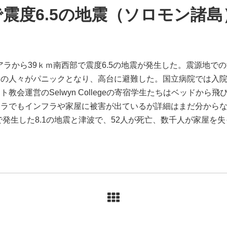
震度6.5の地震（ソロモン諸島
ニアラから39ｋｍ南西部で震度6.5の地震が発生した。震源地で
くの人々がパニックとなり、高台に避難した。国立病院では入
教会運営のSelwyn Collegeの寄宿学生たちはベッドから
アラでもインフラや家屋に被害が出ているが詳細はまだ分から
で発生した8.1の地震と津波で、52人が死亡、数千人が家屋を