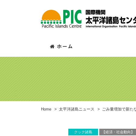
Home
>
太平洋諸島ニュース
>
ごみ量増加で新た
クック諸島
【経済・社会動向】