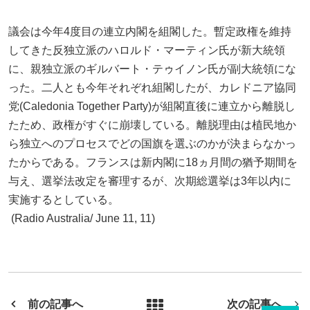
議会は今年4度目の連立内閣を組閣した。暫定政権を維持
してきた反独立派のハロルド・マーティン氏が新大統領
に、親独立派のギルバート・テゥイノン氏が副大統領にな
った。二人とも今年それぞれ組閣したが、カレドニア協同
党(Caledonia Together Party)が組閣直後に連立から離脱し
たため、政権がすぐに崩壊している。離脱理由は植民地か
ら独立へのプロセスでどの国旗を選ぶのかが決まらなかっ
たからである。フランスは新内閣に18ヵ月間の猶予期間を
与え、選挙法改定を審理するが、次期総選挙は3年以内に
実施するとしている。
(Radio Australia/ June 11, 11)
前の記事へ
次の記事へ