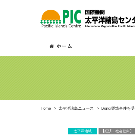
Home
>
太平洋諸島ニュース
>
Bondi襲撃事件
太平洋地域
【経済・社会動向】