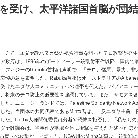
事件を受け、太平洋諸国首脳が団
）
diビーチで、ユダヤ教ハヌカ祭の祝賀行事を狙ったテロ攻撃が発
ア政府は、1996年のポートアーサー銃乱射事件以降、国内で
。フィジーのRabuka首相は声明で、「テロ、憎悪、暴力、
悼の意を表明した。Rabuka首相はオーストラリアのAlban
受けたユダヤ人コミュニティへの連帯を伝えた。パプアニューギ
し、将来のテロ防止の必要性を強調している。また、サモアを
ージーランドでは、Palestine Solidarity Network 
した。当団体の共同代表であるMinto氏は、「反ユダヤ主義
した。Derby人種関係委員は分断や恐怖を拒否し、「私たち
ユダヤ評議会は、当事件が地域全体に衝撃を与えたと述べたほ
の市民への攻撃だ」と語った。NSW州のMinns知事は、銃撃犯