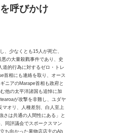
結を呼びかけ
生し、少なくとも15人が死亡、
最悪の大量殺戮事件であり、史
非人道的行為に対するゼロ・トレ
ese首相にも連絡を取り、オース
ニアのMarape首相も政府と
含む他の太平洋諸国も追悼に加
Aotearoaが攻撃を非難し、ユダヤ
、反マオリ、人種差別、白人至上
の強さは共通の人間性にある」と
か、同評議会でスポークスマン
に立ち向かった果物店店主のAh