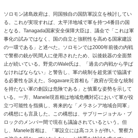
ソロモン諸島政府は、同国独自の国防軍設立を検討してい
る。これが実現すれば、太平洋地域で軍を持つ4番目の国
となる。Tanagada国家安全保障大臣は、議会で「これは軍
事化の試みではなく、国の自立と強靭性を高める国家建設
の一環である」と述べた。ソロモンでは2000年前後の内戦
で警察の銃が民間人に使用されたため、以後銃器の全面禁
止が続いている。野党のWale氏は、「過去の内戦から学ば
なければならない」と警告し、軍の統制を超党派で協議す
る必要性を訴えた。Sogavare元首相も「政府が完全な統制
を持たない軍の創設は危険である」と慎重な姿勢を示して
いる。一方、Manele現首相は地域危機対応において軍が役
立つ可能性を指摘し、将来的な「メラネシア地域合同軍」
の構想にも言及した。この構想は、サブリージョナル・ブ
ロックのメンバー間で現在も議論されているという。但
し、Manele首相は、「軍設立には高コストが伴い、警察力