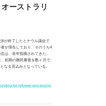
、オーストラリ
交渉が終了したとナウル議会で
容者が滞在しており、そのうち4
懸念は、長年指摘されてきた。
在、初期の難民審査を数ヶ月で
階となる見込みとなっている。
-funding-for-refugee-processing