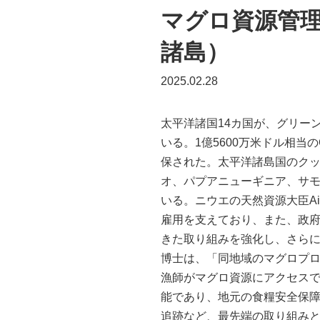
マグロ資源管理
諸島）
2025.02.28
太平洋諸国14カ国が、グリー
いる。1億5600万米ドル相
保された。太平洋諸島国のク
オ、パプアニューギニア、サモ
いる。ニウエの天然資源大臣A
雇用を支えており、また、政
きた取り組みを強化し、さらに発
博士は、「同地域のマグロプロ
漁師がマグロ資源にアクセス
能であり、地元の食糧安全保
追跡など、最先端の取り組み