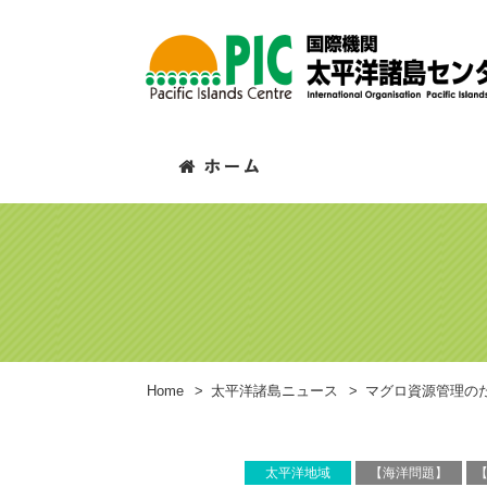
Home
>
太平洋諸島ニュース
>
マグロ資源管理のた
太平洋地域
【海洋問題】