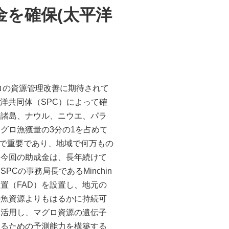
金を確保(太平洋
ロの資源管理改善に期待されて
平洋共同体（SPC）によって確
ル諸島、ナウル、ニウエ、パラ
グロ漁獲量の3分の1を占めて
面で重要であり、地域で何万もの
。今回の助成金は、長年続けて
の事務局長であるMinchin
置（FAD）を設置し、地元の
の魚資源よりもはるかに持続可
を活用し、マグロ資源の遺伝子
するための予測能力を構築する