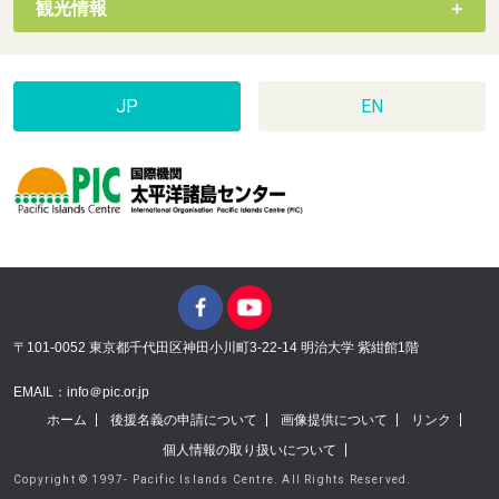
観光情報
JP
EN
〒101-0052 東京都千代田区神田小川町3-22-14 明治大学 紫紺館1階
EMAIL：info＠pic.or.jp
ホーム
後援名義の申請について
画像提供について
リンク
個人情報の取り扱いについて
Copyright © 1997- Pacific Islands Centre. All Rights Reserved.