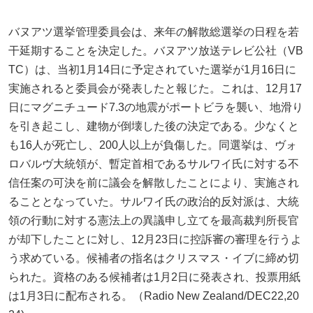
バヌアツ選挙管理委員会は、来年の解散総選挙の日程を若
干延期することを決定した。バヌアツ放送テレビ公社（VB
TC）は、当初1月14日に予定されていた選挙が1月16日に
実施されると委員会が発表したと報じた。これは、12月17
日にマグニチュード7.3の地震がポートビラを襲い、地滑り
を引き起こし、建物が倒壊した後の決定である。少なくと
も16人が死亡し、200人以上が負傷した。同選挙は、ヴォ
ロバルヴ大統領が、暫定首相であるサルワイ氏に対する不
信任案の可決を前に議会を解散したことにより、実施され
ることとなっていた。サルワイ氏の政治的反対派は、大統
領の行動に対する憲法上の異議申し立てを最高裁判所長官
が却下したことに対し、12月23日に控訴審の審理を行うよ
う求めている。候補者の指名はクリスマス・イブに締め切
られた。資格のある候補者は1月2日に発表され、投票用紙
は1月3日に配布される。（Radio New Zealand/DEC22,20