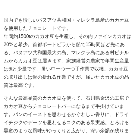
国内でも珍しいバヌアツ共和国・マレクラ島産のカカオ豆
を使用したチョコレートです。
年間約1500tのカカオ豆を生産し、その内ファインカカオは
20%と希少。首都ポートビラから船で15時間ほど先にあ
る、バヌアツ共和国最大の島、マレクラ島にある村ピナル
ムからカカオ豆は届きます。家族経営の農家で年間生産量
は6tと少量です。暑い中一つ一つ手作業で収穫、カカオ豆
の取り出しは骨の折れる作業ですが、届いたカカオ豆の品
質は最高です。
そんな最高品質のカカオ豆を使って、石川県金沢の工房で
カカオ豆からチョコレートバーになるまで手掛けていま
す。パンのイーストを思わせるかぐわしい香りに、ドライ
イチジクやデーツを思わせるコクのある果実感。とろける
黒蜜のような風味がゆっくりと広がり、深い余韻が残りま