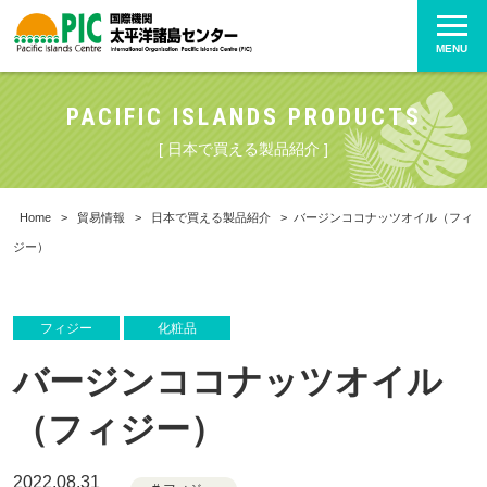
MENU
PACIFIC ISLANDS PRODUCTS
[ 日本で買える製品紹介 ]
Home
>
貿易情報
>
日本で買える製品紹介
>
バージンココナッツオイル（フィ
ジー）
フィジー
化粧品
バージンココナッツオイル
（フィジー）
2022.08.31