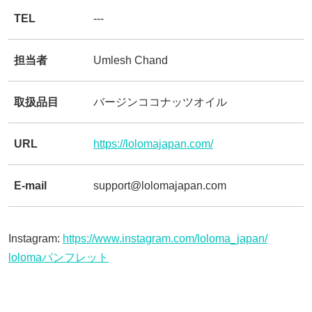
TEL
---
担当者
Umlesh Chand
取扱品目
バージンココナッツオイル
URL
https://lolomajapan.com/
E-mail
support@lolomajapan.com
Instagram:
https://www.instagram.com/loloma_japan/
lolomaパンフレット