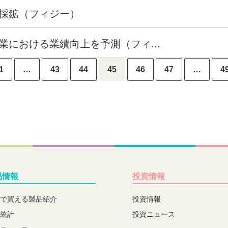
鉱採鉱（フィジー）
における業績向上を予測（フィ...
1
…
43
44
45
46
47
…
4
易情報
投資情報
で買える製品紹介
投資情報
統計
投資ニュース