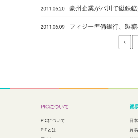
豪州企業がバ川で磁鉄
2011.06.20
フィジー準備銀行、製糖業
2011.06.09
PICについて
貿
PICについて
日本
PIFとは
貿易